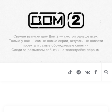
Свежие выпуски шоу Дом 2 — смотри раньше всех!
Только у нас — самые новые серии, актуальные новости
проекта и самые обсуждаемые сплетни.
Следи за развитием событий на телестройке первым!