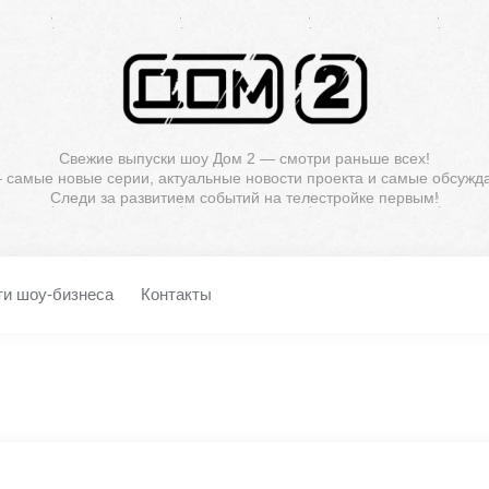
Свежие выпуски шоу Дом 2 — смотри раньше всех!
— самые новые серии, актуальные новости проекта и самые обсужд
Следи за развитием событий на телестройке первым!
ти шоу-бизнеса
Контакты