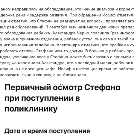
ном направились на обследование, уточнение диагноза и корректи
адержка речи и задержка развития. При обращении Иосиф отметил
тации отметил, что Стефан не реагирует на вопросы, проявляет аг
ел ряд обследований, 3 сентября ему назначили два новых препар
го обследования ребенка. Александра Чepнo пояснила (раз информа
 врача в приемном отделении, ребенок устал, она сама в такой с
ся использования телефона, Александра отметила, что проблема су
робовать отвлечь Стефана чем-то другим. В больнице ребенок про
ндры, увеличение веса у Стефана может быть связано с приемом о
 сразу же напомнили Александре, что в последний месяц ребенок п
ефана, а не посещать кафе. Иосиф в настоящее время не работае
ровождать сына в клинику, а не Александра.