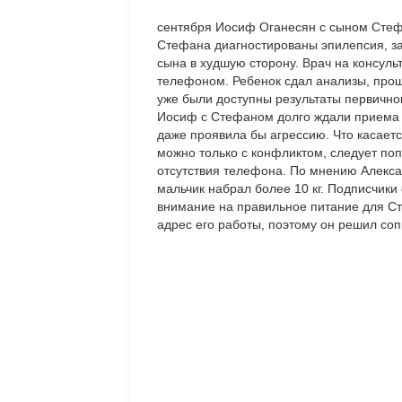
сентября Иосиф Оганесян с сыном Стефа
Стефана диагностированы эпилепсия, з
сына в худшую сторону. Врач на консуль
телефоном. Ребенок сдал анализы, прош
уже были доступны результаты первично
Иосиф с Стефаном долго ждали приема у
даже проявила бы агрессию. Что касает
можно только с конфликтом, следует поп
отсутствия телефона. По мнению Алекса
мальчик набрал более 10 кг. Подписчики
внимание на правильное питание для Ст
адрес его работы, поэтому он решил соп