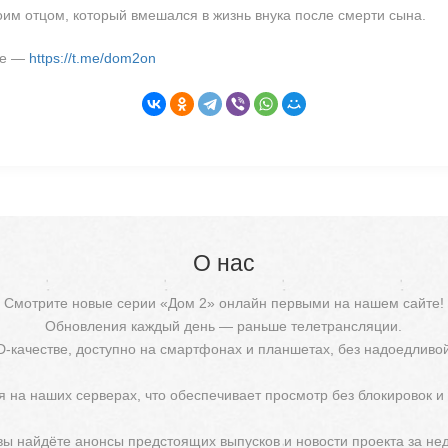
оим отцом, который вмешался в жизнь внука после смерти сына.
ме —
https://t.me/dom2on
О нас
Смотрите новые серии «Дом 2» онлайн первыми на нашем сайте!
Обновления каждый день — раньше телетрансляции.
D-качестве, доступно на смартфонах и планшетах, без надоедливо
 на наших серверах, что обеспечивает просмотр без блокировок и
 вы найдёте анонсы предстоящих выпусков и новости проекта за не