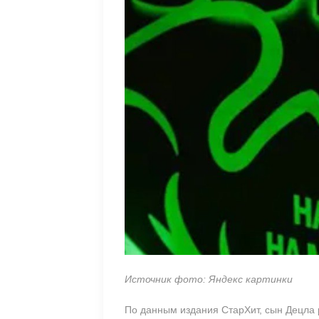
Источник фото: Яндекс картинки
По данным издания СтарХит, сын Децла 