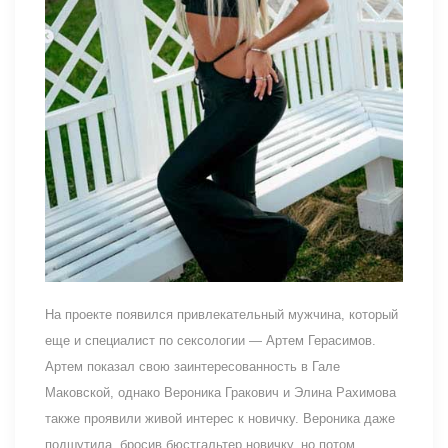
На проекте появился привлекательный мужчина, который
еще и специалист по сексологии — Артем Герасимов.
Артем показал свою заинтересованность в Гале
Маковской, однако Вероника Гракович и Элина Рахимова
также проявили живой интерес к новичку. Вероника даже
подшутила, бросив бюстгальтер новичку, но потом