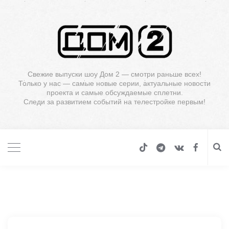
Свежие выпуски шоу Дом 2 — смотри раньше всех!
Только у нас — самые новые серии, актуальные новости
проекта и самые обсуждаемые сплетни.
Следи за развитием событий на телестройке первым!