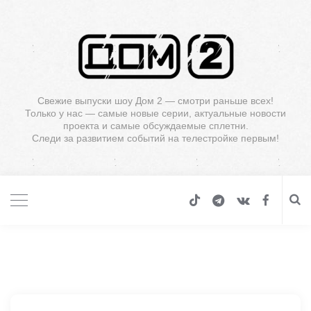
Свежие выпуски шоу Дом 2 — смотри раньше всех!
Только у нас — самые новые серии, актуальные новости
проекта и самые обсуждаемые сплетни.
Следи за развитием событий на телестройке первым!