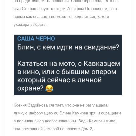
на предстоящем голосовании. Саша Черно рада, что ее
сын Стефан ночует с отцом Иосифом Оганесяном, в то
время как она сама не может определиться, какого
ухажера выбрать.
Ксения Задойнова считает, что она не разглашала
личную информацию об Элине Камирен зря, и обращение
в полицию было необоснованным. Ведь Камирен жила
под постоянной камерой на проекте Дом 2,