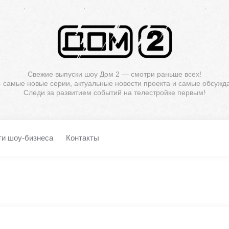
Свежие выпуски шоу Дом 2 — смотри раньше всех!
— самые новые серии, актуальные новости проекта и самые обсужд
Следи за развитием событий на телестройке первым!
ти шоу-бизнеса
Контакты