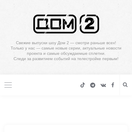
Свежие выпуски шоу Дом 2 — смотри раньше всех!
Только у нас — самые новые серии, актуальные новости
проекта и самые обсуждаемые сплетни.
Следи за развитием событий на телестройке первым!