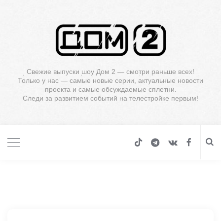
Свежие выпуски шоу Дом 2 — смотри раньше всех!
Только у нас — самые новые серии, актуальные новости
проекта и самые обсуждаемые сплетни.
Следи за развитием событий на телестройке первым!