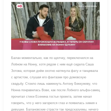
Балан моментально, как по щелчку, переключился на
Лобном на Нонну, хотя рядом с ним ещё сидела Саша
Зотова, которая днём охотно натянула фату и танцевала
с артистом, слушая его фантазии про домовскую
свадьбу. Стоило лишь намекнуть Антону Беккужеву, что
Нонна понравилась Вове, как после Лобного альфа-самец
прочитал стихи Есенина гостье проекта, затем начал
говорить, что у него загорелся глаз и появилась химия к
девушке. Балановские страсти так предсказуемы, ничего