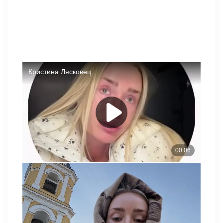
Мало кто проникся словами Кристины Лясковец.
Пользователи Сети обратили внимание на ее лицо,
назвав его странным. «Что с ней стало?»; «Не узнаю
Кристину!»; «Боже, пластика все испортила!»; «Раньше
такая красотка была»; «Зря себя перекроила»; «Это точно
Лясковец?»; «Эти натянутые глаза что-то с чем-то», —
ужасаются комментаторы.