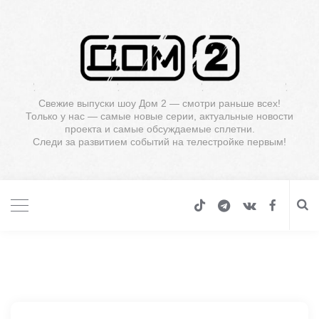
Свежие выпуски шоу Дом 2 — смотри раньше всех!
Только у нас — самые новые серии, актуальные новости
проекта и самые обсуждаемые сплетни.
Следи за развитием событий на телестройке первым!