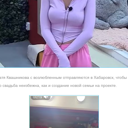
атя Квашникова с возлюбленным отправляются в Хабаровск, чтобы 
о свадьба неизбежна, как и создание новой семьи на проекте.