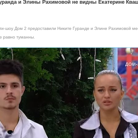
уранда и Элины Рахимовой не видны Екатерине Ква
ити-шоу Дом 2 предоставили Никите Гуранде и Элине Рахимовой ме
е равно туманны.