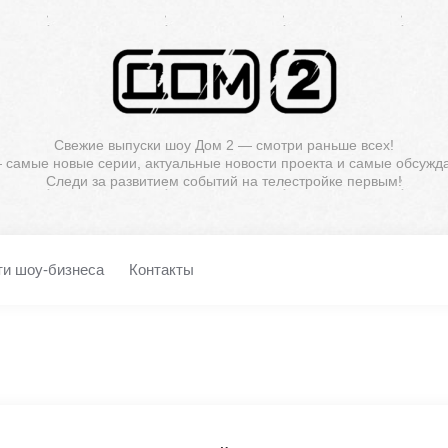
Свежие выпуски шоу Дом 2 — смотри раньше всех!
— самые новые серии, актуальные новости проекта и самые обсужд
Следи за развитием событий на телестройке первым!
ти шоу-бизнеса
Контакты