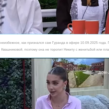
еизбежное, как признался сам Гуранда в эфире 10.09.2025 года. 
 Квашниковой, поэтому она не торопит Никиту с женитьбой или пл