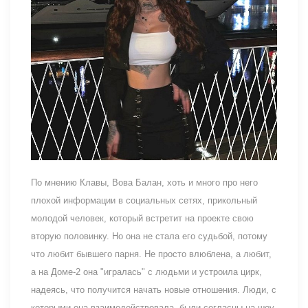
По мнению Клавы, Вова Балан, хоть и много про него
плохой информации в социальных сетях, прикольный
молодой человек, который встретит на проекте свою
вторую половинку. Но она не стала его судьбой, потому
что любит бывшего парня. Не просто влюблена, а любит,
а на Доме-2 она "игралась" с людьми и устроила цирк,
надеясь, что получится начать новые отношения. Люди, с
которыми она взаимодействовала, были согласны на шоу.