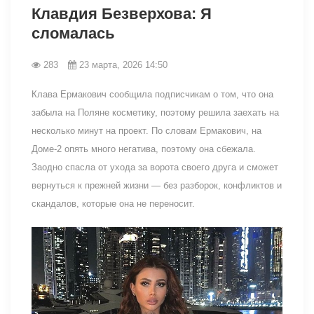
Клавдия Безверхова: Я
сломалась
283
23 марта, 2026 14:50
Клава Ермакович сообщила подписчикам о том, что она
забыла на Поляне косметику, поэтому решила заехать на
несколько минут на проект. По словам Ермакович, на
Доме-2 опять много негатива, поэтому она сбежала.
Заодно спасла от ухода за ворота своего друга и сможет
вернуться к прежней жизни — без разборок, конфликтов и
скандалов, которые она не переносит.