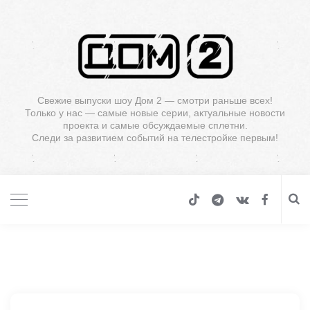
Свежие выпуски шоу Дом 2 — смотри раньше всех!
Только у нас — самые новые серии, актуальные новости
проекта и самые обсуждаемые сплетни.
Следи за развитием событий на телестройке первым!