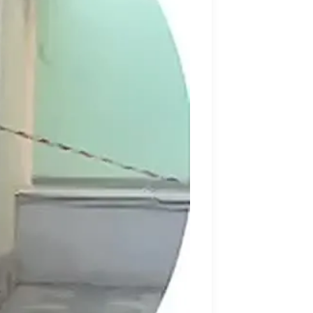
тать сильнее), и за поддержку, которую
, испытанные не только в радостях, но
ас очень стыжусь, и я не отрицаю своей
роекта. Спасибо, что выслушивали меня,
 сердцем. Благодарю вас за новый этап