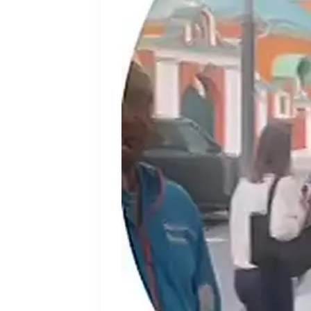
съемки — это настоящая школа, о котор
Я признательна за ценный опыт, за все 
я получила здесь. Наибольшая ценность,
и в сложностях, и горестях. Я ценю это м
Да, в проекте были тяжелые моменты. Бы
вины. Но именно так я училась, развива
Я с теплом и нежностью вспоминаю это м
поддерживали в трудные моменты и дава
в моей жизни».