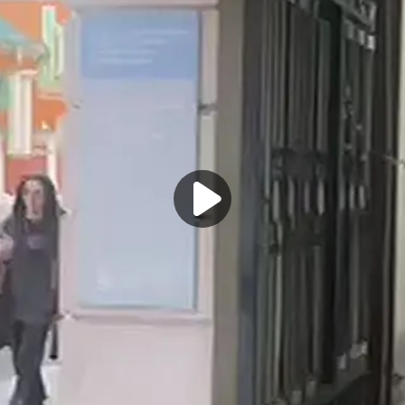
ой не прочтешь в обычных учебниках.
трудности, которые мне пришлось преодолеть (они заставили меня с
 которую я нашла за это время, — это настоящие друзья. Надежные
есто. От всего сердца.
вало больно, стыдно, страшно. За некоторые свои поступки я сейч
лась и менялась.
есто и путь, который я прошла. Отдельное спасибо руководству п
ли возможность оставаться самой собой. Вы — команда с большим