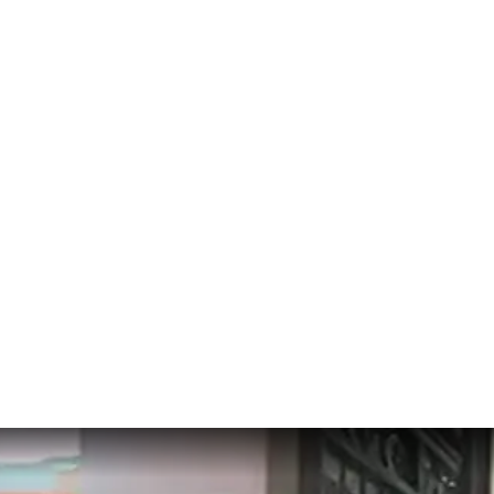
проекту «Дом-2».
предоставили. Для меня это была целая жизнь, и я извлекла оттуд