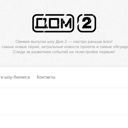
Свежие выпуски шоу Дом 2 — смотри раньше всех!
— самые новые серии, актуальные новости проекта и самые обсужд
Следи за развитием событий на телестройке первым!
ти шоу-бизнеса
Контакты