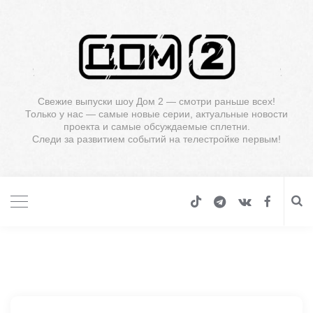
Свежие выпуски шоу Дом 2 — смотри раньше всех!
Только у нас — самые новые серии, актуальные новости
проекта и самые обсуждаемые сплетни.
Следи за развитием событий на телестройке первым!