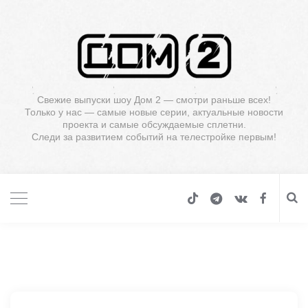
Свежие выпуски шоу Дом 2 — смотри раньше всех!
Только у нас — самые новые серии, актуальные новости
проекта и самые обсуждаемые сплетни.
Следи за развитием событий на телестройке первым!