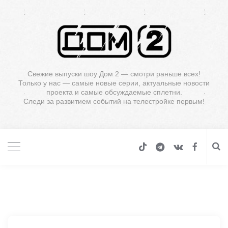
Свежие выпуски шоу Дом 2 — смотри раньше всех!
Только у нас — самые новые серии, актуальные новости
проекта и самые обсуждаемые сплетни.
Следи за развитием событий на телестройке первым!