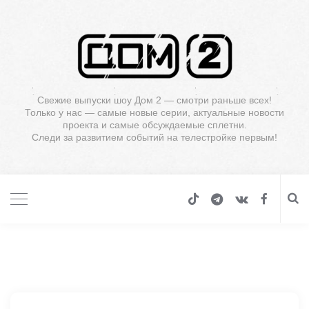
Свежие выпуски шоу Дом 2 — смотри раньше всех!
Только у нас — самые новые серии, актуальные новости
проекта и самые обсуждаемые сплетни.
Следи за развитием событий на телестройке первым!