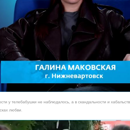
ости у телебабушки не наблюдалось, а в скандальности и хабальст
сках любви.