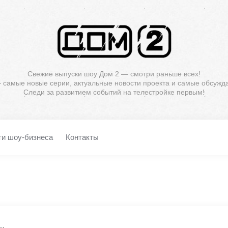
Свежие выпуски шоу Дом 2 — смотри раньше всех!
— самые новые серии, актуальные новости проекта и самые обсужд
Следи за развитием событий на телестройке первым!
ти шоу-бизнеса
Контакты