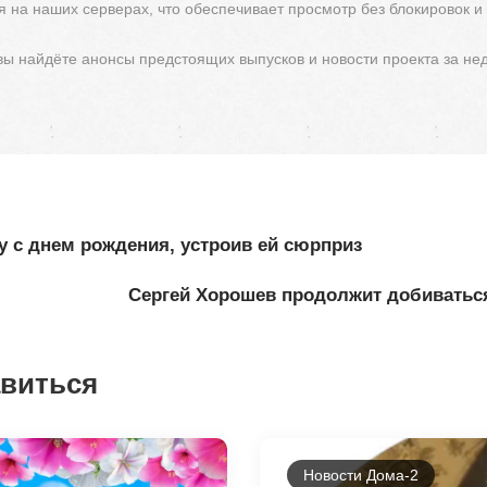
 на наших серверах, что обеспечивает просмотр без блокировок и
 вы найдёте анонсы предстоящих выпусков и новости проекта за не
у с днем рождения, устроив ей сюрприз
Сергей Хорошев продолжит добиватьс
авиться
Новости Дома-2