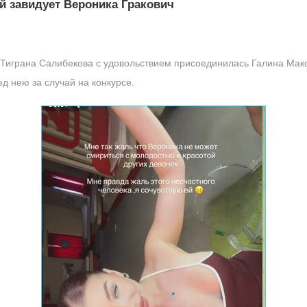
ей завидует Вероника Гракович
Тиграна Салибекова с удовольствием присоединилась Галина Маков
ед нею за случай на конкурсе.