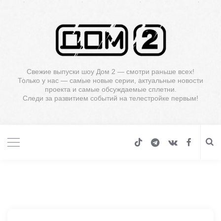
Свежие выпуски шоу Дом 2 — смотри раньше всех!
Только у нас — самые новые серии, актуальные новости
проекта и самые обсуждаемые сплетни.
Следи за развитием событий на телестройке первым!