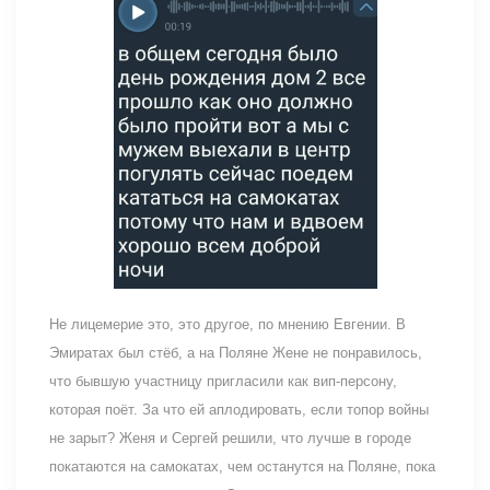
Не лицемерие это, это другое, по мнению Евгении. В
Эмиратах был стёб, а на Поляне Жене не понравилось,
что бывшую участницу пригласили как вип-персону,
которая поёт. За что ей аплодировать, если топор войны
не зарыт? Женя и Сергей решили, что лучше в городе
покатаются на самокатах, чем останутся на Поляне, пока