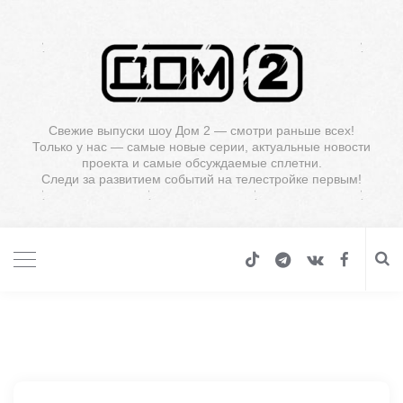
Свежие выпуски шоу Дом 2 — смотри раньше всех!
Только у нас — самые новые серии, актуальные новости
проекта и самые обсуждаемые сплетни.
Следи за развитием событий на телестройке первым!