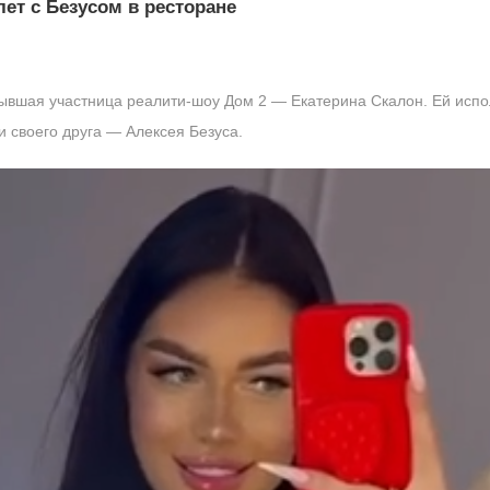
лет с Безусом в ресторане
ывшая участница реалити-шоу Дом 2 — Екатерина Скалон. Ей испол
и своего друга — Алексея Безуса.