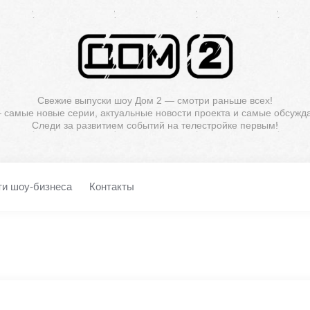
Свежие выпуски шоу Дом 2 — смотри раньше всех!
— самые новые серии, актуальные новости проекта и самые обсужд
Следи за развитием событий на телестройке первым!
ти шоу-бизнеса
Контакты