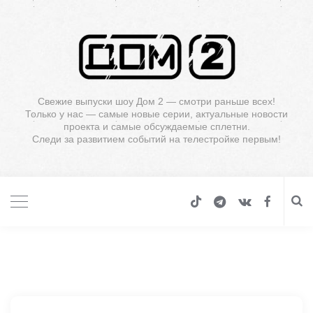
Свежие выпуски шоу Дом 2 — смотри раньше всех!
Только у нас — самые новые серии, актуальные новости
проекта и самые обсуждаемые сплетни.
Следи за развитием событий на телестройке первым!