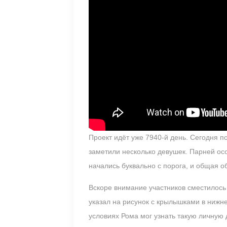
Проект идёт уже 7940-й день. Сегодня п
заметили несколько девушек. Парней ос
начались буквально с порога, и общая 
Вскоре внимание участников сместилось
указал на рисунок с крылышками в нижне
условиях Рома мог узнать такую личную