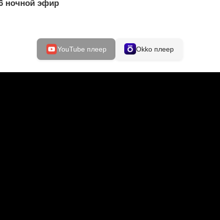
6 ночной эфир
YouTube плеер
Okko плеер