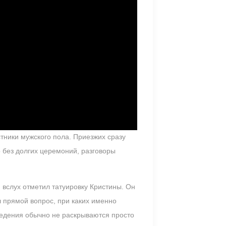
тники мужского пола. Приезжих сразу
 без долгих церемоний, разговоры
 вслух отметил татуировку Кристины. Он
л прямой вопрос, при каких именно
ведения обычно не раскрываются просто