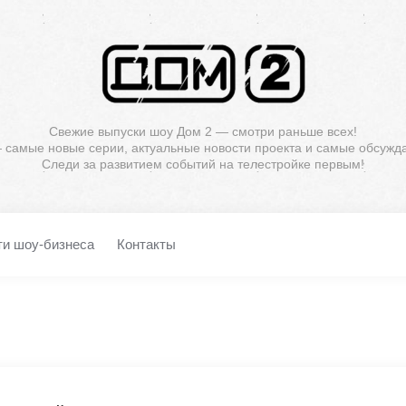
Свежие выпуски шоу Дом 2 — смотри раньше всех!
— самые новые серии, актуальные новости проекта и самые обсужд
Следи за развитием событий на телестройке первым!
ти шоу-бизнеса
Контакты