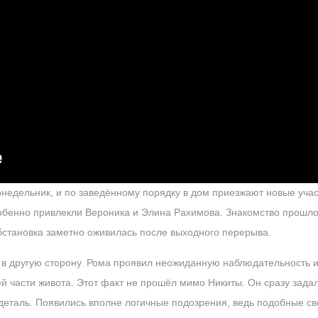
онедельник, и по заведённому порядку в дом приезжают новые учас
обенно привлекли Вероника и Элина Рахимова. Знакомство прошло
обстановка заметно оживилась после выходного перерыва.
 в другую сторону. Рома проявил неожиданную наблюдательность и
й части живота. Этот факт не прошёл мимо Никиты. Он сразу зада
 деталь. Появились вполне логичные подозрения, ведь подобные с