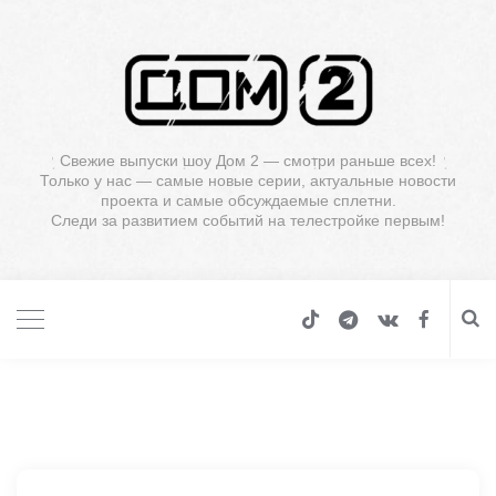
Свежие выпуски шоу Дом 2 — смотри раньше всех!
Только у нас — самые новые серии, актуальные новости
проекта и самые обсуждаемые сплетни.
Следи за развитием событий на телестройке первым!