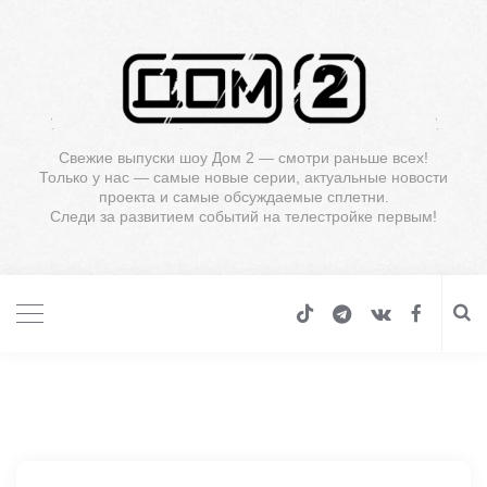
Свежие выпуски шоу Дом 2 — смотри раньше всех!
Только у нас — самые новые серии, актуальные новости
проекта и самые обсуждаемые сплетни.
Следи за развитием событий на телестройке первым!