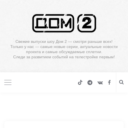
Свежие выпуски шоу Дом 2 — смотри раньше всех!
Только у нас — самые новые серии, актуальные новости
проекта и самые обсуждаемые сплетни.
Следи за развитием событий на телестройке первым!