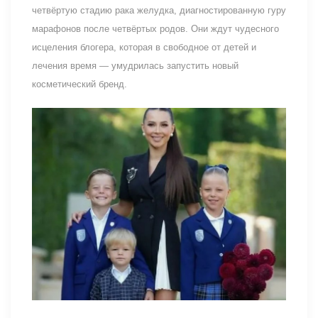
четвёртую стадию рака желудка, диагностированную гуру
марафонов после четвёртых родов. Они ждут чудесного
исцеления блогера, которая в свободное от детей и
лечения время — умудрилась запустить новый
косметический бренд.