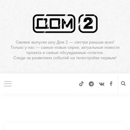
Свежие выпуски шоу Дом 2 — смотри раньше всех!
Только у нас — самые новые серии, актуальные новости
проекта и самые обсуждаемые сплетни.
Следи за развитием событий на телестройке первым!