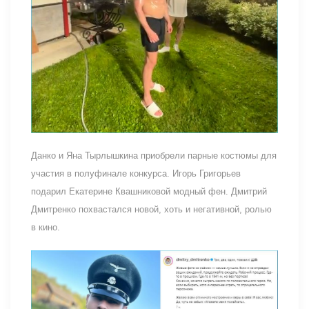
Данко и Яна Тырлышкина приобрели парные костюмы для
участия в полуфинале конкурса. Игорь Григорьев
подарил Екатерине Квашниковой модный фен. Дмитрий
Дмитренко похвастался новой, хоть и негативной, ролью
в кино.