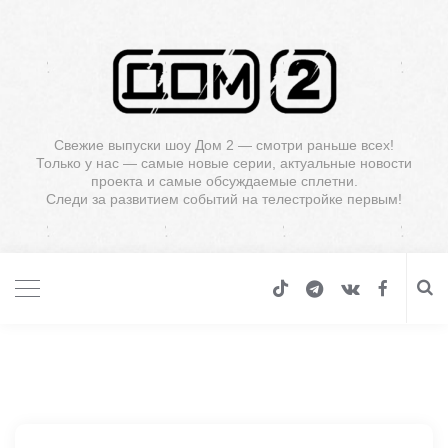
Свежие выпуски шоу Дом 2 — смотри раньше всех!
Только у нас — самые новые серии, актуальные новости
проекта и самые обсуждаемые сплетни.
Следи за развитием событий на телестройке первым!