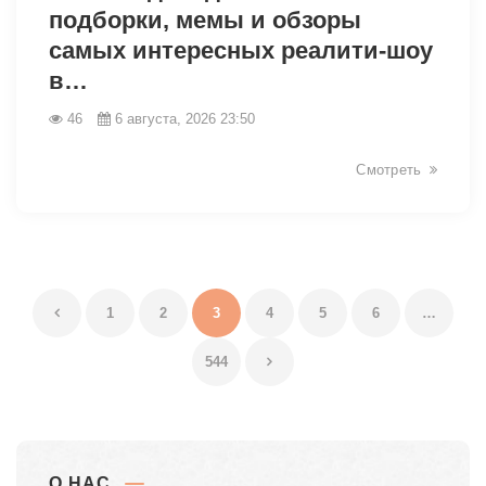
подборки, мемы и обзоры
самых интересных реалити-шоу
в…
46
6 августа, 2026 23:50
Смотреть
1
2
3
4
5
6
…
544
О НАС