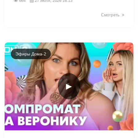
664
27 июля, 2026 16:13
Смотреть
Эфиры Дома-2
►
48122